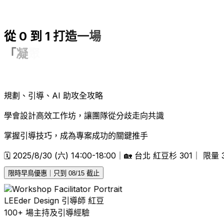
從
0
到
1
打
造
一
場
「
凝
聚
共
識
」
的
共
創
工
作
規劃、引導、AI 助攻全攻略
學會設計高效工作坊，讓團隊從分歧走向共識
掌握引導技巧，成為專案成功的關鍵推手
🗓️ 2025/8/30 (六) 14:00-18:00｜🏡 台北 紅豆杉 301｜ 限量 
限時早鳥優惠｜只到 08/15 截止
LEEder Design 引導師 紅豆
100+ 場主持及引導經驗