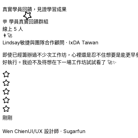
真實學員回饋，見證學習成果
💬 學員真實回饋群組
線上
5
人
👨‍🚀
Lindsay
敏捷與團隊合作顧問
·
IxDA Taiwan
即使已經籌辦過不少次工作坊，心裡還是忍不住想要是能更早
好執行。我迫不及待想在下一場工作坊試試看了 🚀✨
剛剛
👩‍🔬
Wen Chien
UI/UX 設計師
·
Sugarfun